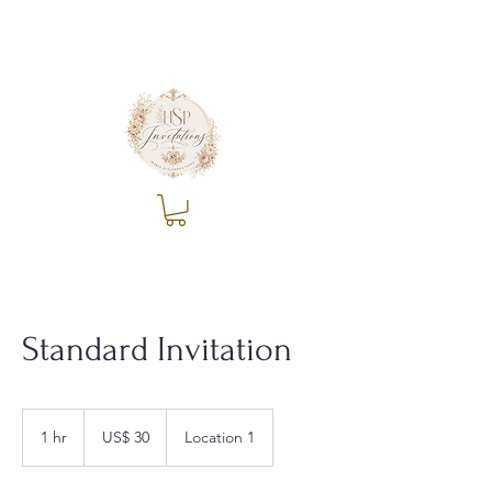
Standard Invitation
30
dólares
1 hr
1
US$ 30
Location 1
estadounidenses
h