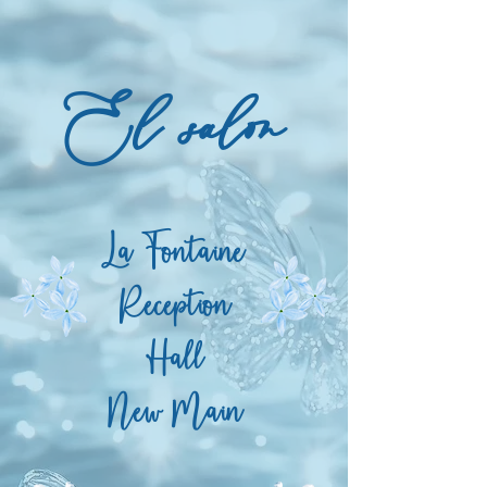
El salon
La Fontaine
Reception
Hall
New Main