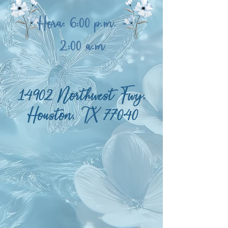
Hora: 6:00 p.m. -
2:00 a.m
14902 Northwest Fwy,
Houston, TX 77040