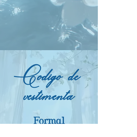
Código
de
vestimenta
Formal