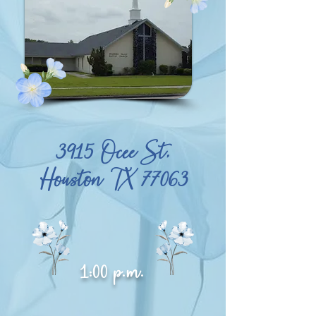
3915 Ocee St,
Houston TX 77063
1:00 p.m.