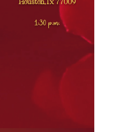
Houston,Tx 77009
1:30
p.m.