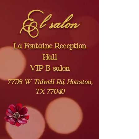
El salón
La Fontaine Reception
Hall
VIP B salon
7758 W Tidwell Rd, Houston,
TX 77040