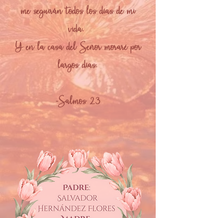
me seguirán todos los días de mi
vida.
Y en la casa del Señor moraré por
largos días.
-Salmos 23