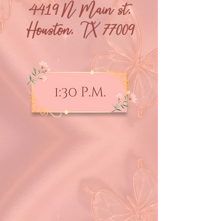
4419 N Main st,
Houston, TX 77009