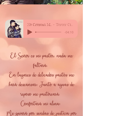
No Crezcas Más
Tercer Cielo
-04:10
El Señor es mi pastor, nada me
faltará.
En lugares de delicados pastos me
hará descansar; Junto a aguas de
reposo me pastoreará.
Confortará mi alma;
Me guiará por sendas de justicia por