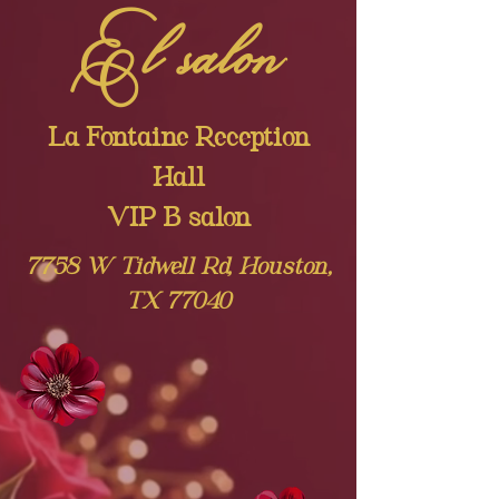
El salón
La Fontaine Reception
Hall
VIP B salon
7758 W Tidwell Rd, Houston,
TX 77040