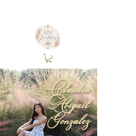
Claudia
Abigail
Gonzalez