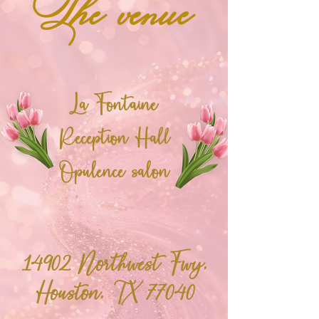
The venue
La Fontaine
Reception Hall
Opulence salon
14902 Northwest Fwy,
Houston, TX 77040