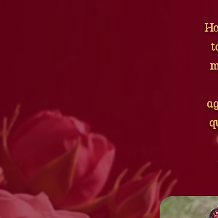
Ho
t
m
ag
q