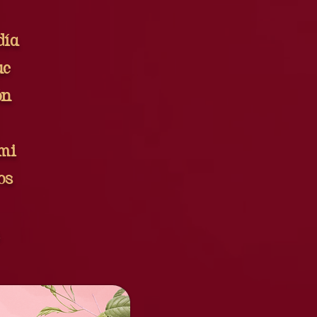
día
ue
ón
 mi
os