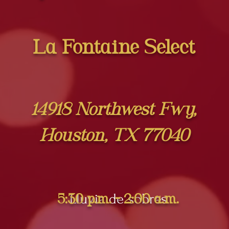
La Fontaine Select
14918 Northwest Fwy,
Houston, TX 77040
Lluvia de sobres
5:30 p.m. - 2:00 a.m.