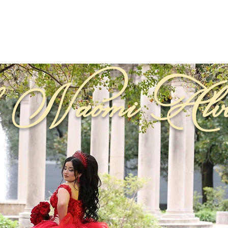
Álva
h Naomi